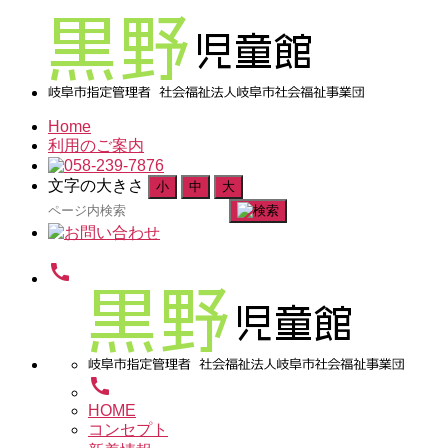
Home
利用のご案内
文字の大きさ
小
中
大
検
索
対
call
象:
call
HOME
コンセプト