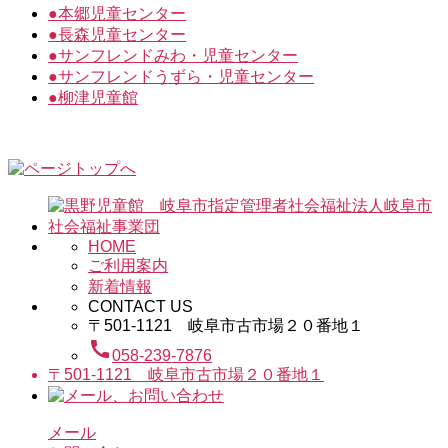
●
本郷児童センター
●
長森児童センター
●
サンフレンドみわ・児童センター
●
サンフレンドうずら・児童センター
●
柳津児童館
HOME
ご利用案内
新着情報
CONTACT US
〒501-1121 岐阜市古市場２０番地１
call
058-239-7876
〒501-1121 岐阜市古市場２０番地１
メール