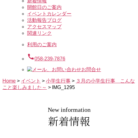
新着情報
開館日のご案内
イベントカレンダー
活動報告ブログ
アクセスマップ
関連リンク
利用のご案内
call
058-239-7876
お問合せ
Home
>
イベント
>
小学生行事
>
３月の小学生行事 こんな
こと楽しみました～
>
IMG_1295
New information
新着情報