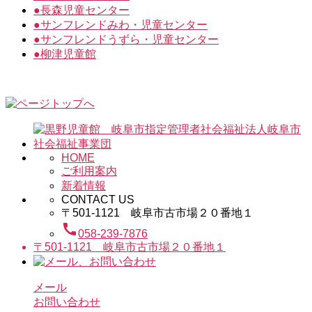
●
長森児童センター
●
サンフレンドみわ・児童センター
●
サンフレンドうずら・児童センター
●
柳津児童館
HOME
ご利用案内
新着情報
CONTACT US
〒501-1121 岐阜市古市場２０番地１
call
058-239-7876
〒501-1121 岐阜市古市場２０番地１
メール
お問い合わせ