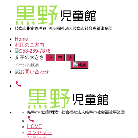
Home
利用のご案内
文字の大きさ
小
中
大
検
索
対
call
象:
call
HOME
コンセプト