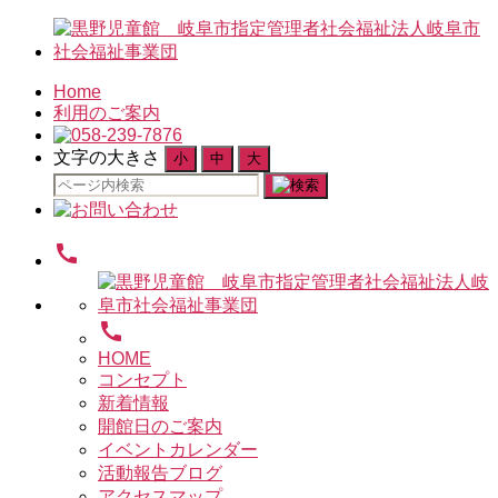
Home
利用のご案内
文字の大きさ
小
中
大
検
索
対
call
象:
call
HOME
コンセプト
新着情報
開館日のご案内
イベントカレンダー
活動報告ブログ
アクセスマップ