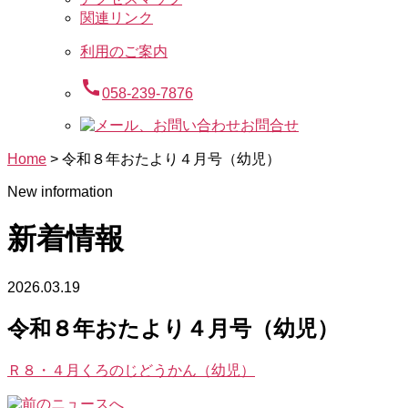
関連リンク
利用のご案内
call
058-239-7876
お問合せ
Home
>
令和８年おたより４月号（幼児）
New information
新着情報
2026.03.19
令和８年おたより４月号（幼児）
Ｒ８・４月くろのじどうかん（幼児）