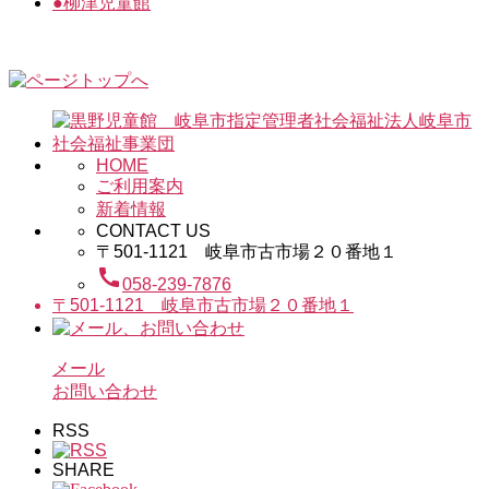
●
柳津児童館
HOME
ご利用案内
新着情報
CONTACT US
〒501-1121 岐阜市古市場２０番地１
call
058-239-7876
〒501-1121 岐阜市古市場２０番地１
メール
お問い合わせ
RSS
SHARE