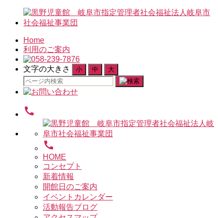
Home
利用のご案内
文字の大きさ
小
中
大
検
索
対
call
象:
call
HOME
コンセプト
新着情報
開館日のご案内
イベントカレンダー
活動報告ブログ
アクセスマップ