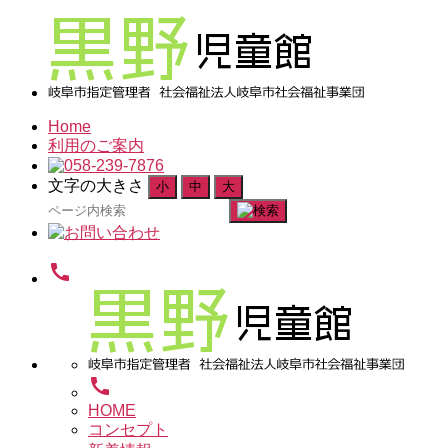
Home
利用のご案内
文字の大きさ
小
中
大
検
索
対
call
象:
call
HOME
コンセプト