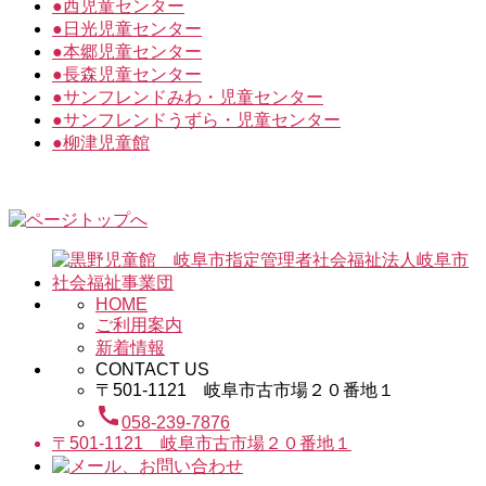
●
西児童センター
●
日光児童センター
●
本郷児童センター
●
長森児童センター
●
サンフレンドみわ・児童センター
●
サンフレンドうずら・児童センター
●
柳津児童館
HOME
ご利用案内
新着情報
CONTACT US
〒501-1121 岐阜市古市場２０番地１
call
058-239-7876
〒501-1121 岐阜市古市場２０番地１