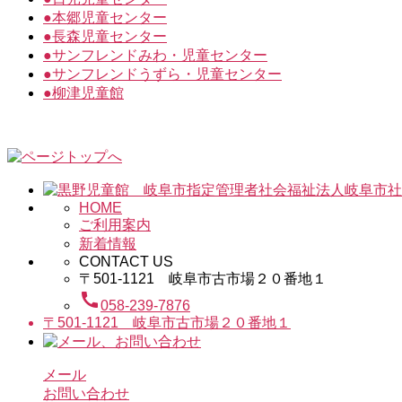
●
本郷児童センター
●
長森児童センター
●
サンフレンドみわ・児童センター
●
サンフレンドうずら・児童センター
●
柳津児童館
HOME
ご利用案内
新着情報
CONTACT US
〒501-1121 岐阜市古市場２０番地１
call
058-239-7876
〒501-1121 岐阜市古市場２０番地１
メール
お問い合わせ