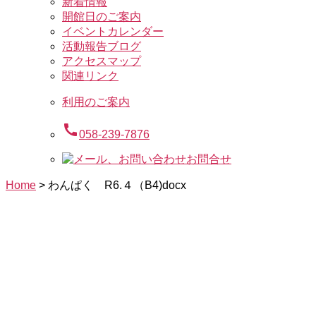
新着情報
開館日のご案内
イベントカレンダー
活動報告ブログ
アクセスマップ
関連リンク
利用のご案内
call
058-239-7876
お問合せ
Home
>
わんぱく R6.４（B4)docx