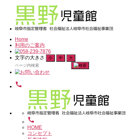
Home
利用のご案内
文字の大きさ
小
中
大
検
索
対
call
象:
call
HOME
コンセプト